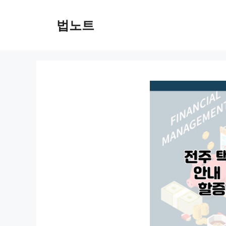
컨
텐
법노트
츠
로
건
너
뛰
기