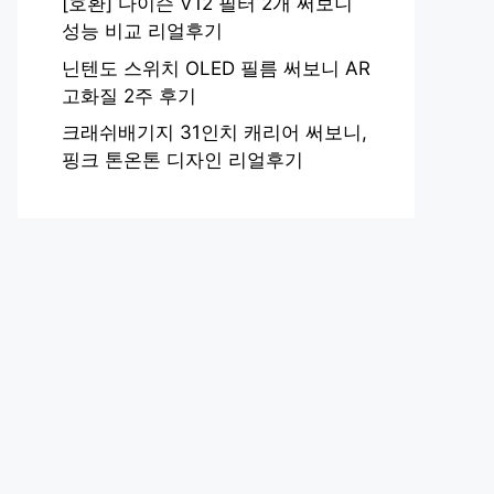
[호환] 다이슨 V12 필터 2개 써보니
성능 비교 리얼후기
닌텐도 스위치 OLED 필름 써보니 AR
고화질 2주 후기
크래쉬배기지 31인치 캐리어 써보니,
핑크 톤온톤 디자인 리얼후기