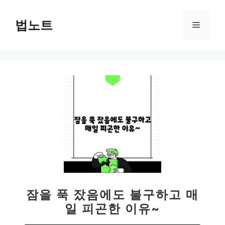
컨
텐
법노트
메
츠
로
뉴
건
너
뛰
기
잠을 푹 잤음에도 불구하고 매
일 피곤한 이유~