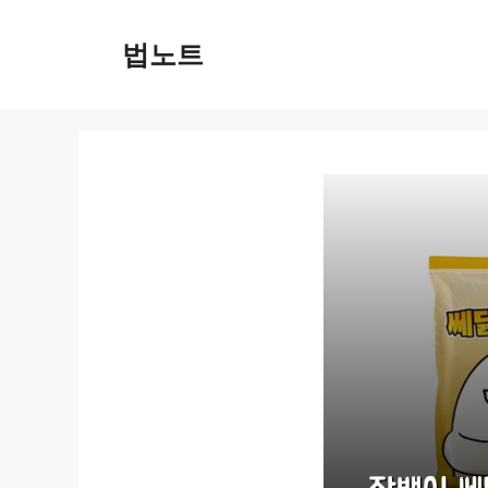
컨
텐
법노트
츠
로
건
너
뛰
기