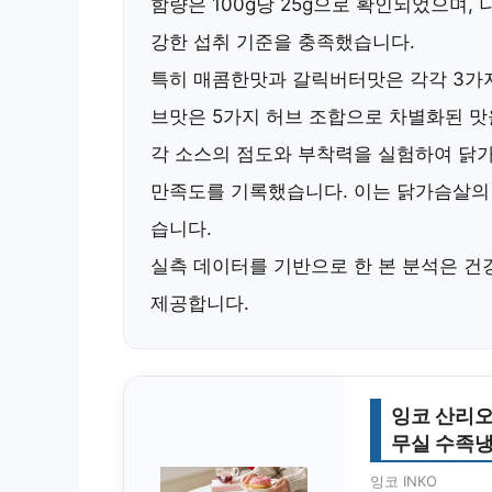
함량은 100g당 25g으로 확인되었으며, 
강한 섭취 기준을 충족했습니다.
특히
매콤한맛
과
갈릭버터맛
은 각각
3가
브맛
은
5가지 허브 조합
으로 차별화된 맛
각 소스의
점도와 부착력
을 실험하여 닭
만족도
를 기록했습니다. 이는 닭가슴살의
습니다.
실측 데이터를 기반으로 한 본 분석은
건
제공합니다.
잉코 산리오
무실 수족
잉코 INKO