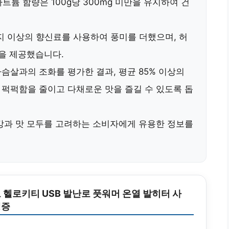
나트륨 함량은 100g당 300mg 미만을 유지하여 건
지 이상의 향신료
를 사용하여 풍미를 더했으며,
허
을 제공했습니다.
가슴살과의 조화를 평가한 결과, 평균
85% 이상의
 퍽퍽함을 줄이고 다채로운 맛을 즐길 수 있도록 돕
강과 맛 모두를 고려
하는 소비자에게 유용한 정보를
 헬로키티 USB 발난로 풋워머 온열 발히터 사
냉증