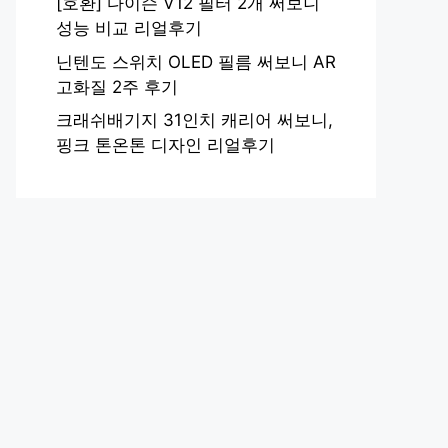
[호환] 다이슨 V12 필터 2개 써보니
성능 비교 리얼후기
닌텐도 스위치 OLED 필름 써보니 AR
고화질 2주 후기
크래쉬배기지 31인치 캐리어 써보니,
핑크 톤온톤 디자인 리얼후기