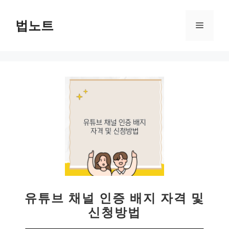
컨
텐
법노트
메
츠
로
뉴
건
너
뛰
기
유튜브 채널 인증 배지 자격 및
신청방법