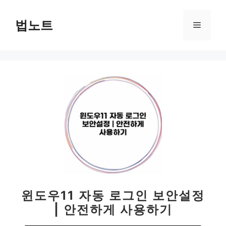
컨
텐
법노트
메
츠
로
뉴
건
너
뛰
기
윈도우11 자동 로그인 보안설정
| 안전하게 사용하기