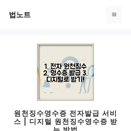
컨
텐
법노트
메
츠
로
뉴
건
너
뛰
기
원천징수영수증 전자발급 서비
스 | 디지털 원천징수영수증 받
는 방법