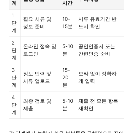
계
시간
1
필요 서류 및
10-
서류 유효기간 반
단
정보 준비
15분
드시 확인
계
2
온라인 접속 및
5-10
공인인증서 또는
단
로그인
분
간편인증 준비
계
3
15-
정보 입력 및
오타 없이 정확하
단
20
서류 업로드
게 입력
계
분
4
최종 검토 및
5-10
제출 전 모든 항목
단
제출
분
재확인
계