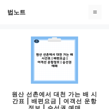
컨
텐
법노트
메
츠
로
뉴
건
너
뛰
기
원산 선촌에서 대천 가는 배 시
간표 | 배편요금 | 여객선 운항
정보 | 승선권 예매