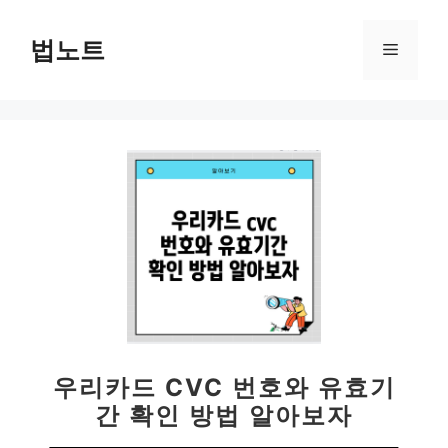
컨
텐
법노트
메
츠
로
뉴
건
너
뛰
기
우리카드 CVC 번호와 유효기
간 확인 방법 알아보자