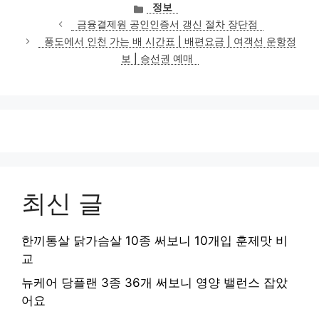
카
정보
테
금융결제원 공인인증서 갱신 절차 장단점
고
풍도에서 인천 가는 배 시간표 | 배편요금 | 여객선 운항정
리
보 | 승선권 예매
최신 글
한끼통살 닭가슴살 10종 써보니 10개입 훈제맛 비
교
뉴케어 당플랜 3종 36개 써보니 영양 밸런스 잡았
어요