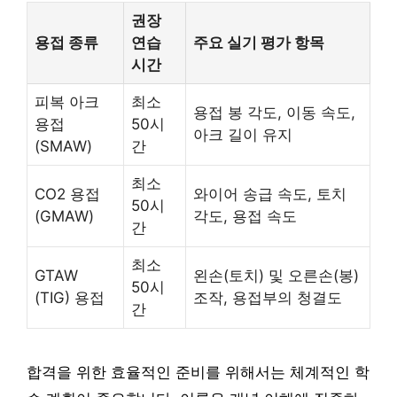
권장
용접 종류
연습
주요 실기 평가 항목
시간
피복 아크
최소
용접 봉 각도, 이동 속도,
용접
50시
아크 길이 유지
(SMAW)
간
최소
CO2 용접
와이어 송급 속도, 토치
50시
(GMAW)
각도, 용접 속도
간
최소
GTAW
왼손(토치) 및 오른손(봉)
50시
(TIG) 용접
조작, 용접부의 청결도
간
합격을 위한 효율적인 준비를 위해서는 체계적인 학