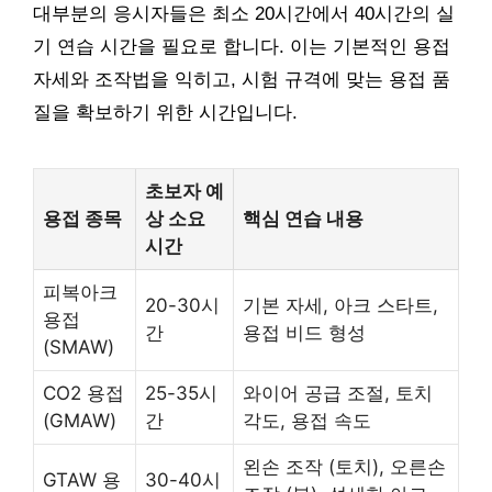
대부분의 응시자들은 최소 20시간에서 40시간의 실
기 연습 시간을 필요로 합니다. 이는 기본적인 용접
자세와 조작법을 익히고, 시험 규격에 맞는 용접 품
질을 확보하기 위한 시간입니다.
초보자 예
용접 종목
상 소요
핵심 연습 내용
시간
피복아크
20-30시
기본 자세, 아크 스타트,
용접
간
용접 비드 형성
(SMAW)
CO2 용접
25-35시
와이어 공급 조절, 토치
(GMAW)
간
각도, 용접 속도
왼손 조작 (토치), 오른손
GTAW 용
30-40시