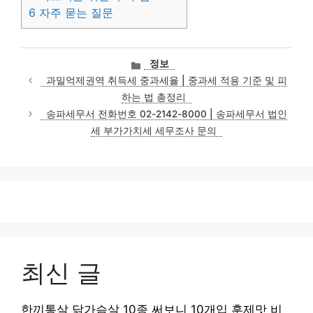
6
자주 묻는 질문
카
정보
테
과밀억제권역 취득세 중과세율 | 중과세 적용 기준 및 피
고
하는 법 총정리
리
송파세무서 전화번호 02-2142-8000 | 송파세무서 법인
세 부가가치세 세무조사 문의
최신 글
한끼통살 닭가슴살 10종 써보니 10개입 훈제맛 비