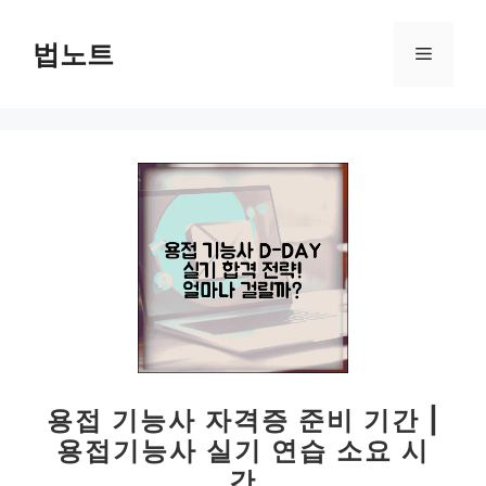
컨
텐
법노트
메
츠
로
뉴
건
너
뛰
기
용접 기능사 자격증 준비 기간 |
용접기능사 실기 연습 소요 시
간