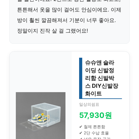
튼튼해서 옷을 많이 걸어도 안심이에요. 이제
방이 훨씬 깔끔해져서 기분이 너무 좋아요.
정말이지 진작 살 걸 그랬어요!
슈슈앤 슬라
이딩 신발정
리함 신발박
스 DIY신발장
화이트
일상의쉼표
57,930원
✔ 철제 튼튼함
✔ 2단 수납 효율