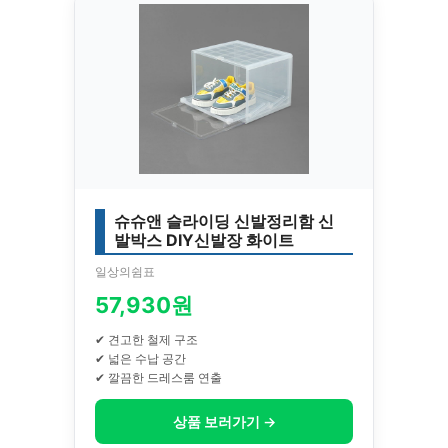
슈슈앤 슬라이딩 신발정리함 신
발박스 DIY신발장 화이트
일상의쉼표
57,930원
✔ 견고한 철제 구조
✔ 넓은 수납 공간
✔ 깔끔한 드레스룸 연출
상품 보러가기 →