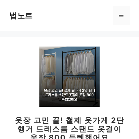
컨
텐
법노트
메
츠
로
뉴
건
너
뛰
기
옷장 고민 끝! 철제 옷가게 2단
행거 드레스룸 스탠드 옷걸이
옷장 800 득템했어요