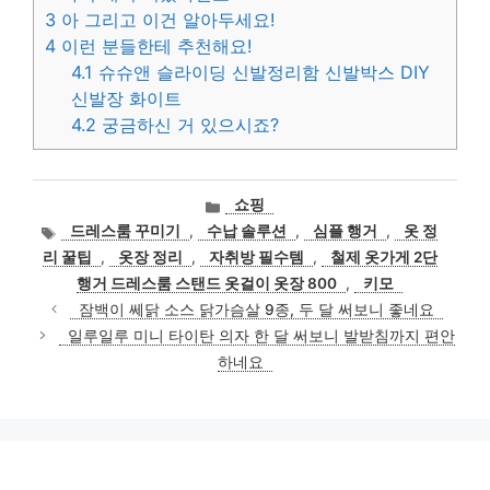
3
아 그리고 이건 알아두세요!
4
이런 분들한테 추천해요!
4.1
슈슈앤 슬라이딩 신발정리함 신발박스 DIY
신발장 화이트
4.2
궁금하신 거 있으시죠?
카
쇼핑
테
태
드레스룸 꾸미기
,
수납 솔루션
,
심플 행거
,
옷 정
고
그
리 꿀팁
,
옷장 정리
,
자취방 필수템
,
철제 옷가게 2단
리
행거 드레스룸 스탠드 옷걸이 옷장 800
,
키모
잠백이 쎄닭 소스 닭가슴살 9종, 두 달 써보니 좋네요
일루일루 미니 타이탄 의자 한 달 써보니 발받침까지 편안
하네요