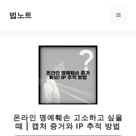
컨
텐
법노트
메
츠
로
뉴
건
너
뛰
기
온라인 명예훼손 고소하고 싶을
때 | 캡처 증거와 IP 추적 방법