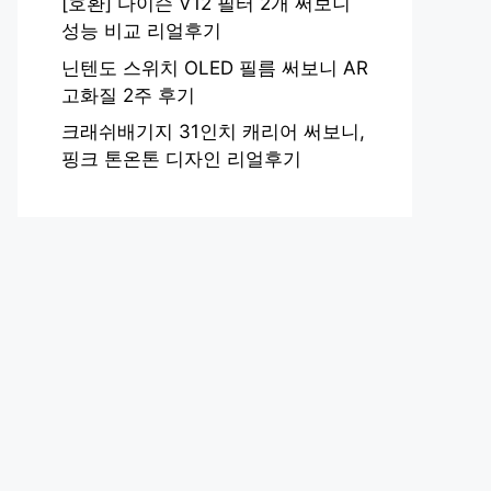
[호환] 다이슨 V12 필터 2개 써보니
성능 비교 리얼후기
닌텐도 스위치 OLED 필름 써보니 AR
고화질 2주 후기
크래쉬배기지 31인치 캐리어 써보니,
핑크 톤온톤 디자인 리얼후기