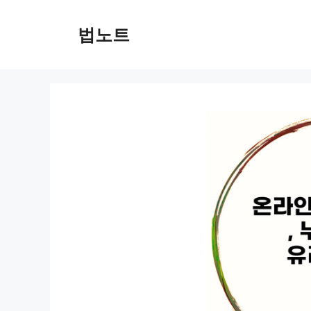
컨
텐
법노트
츠
로
건
너
뛰
기