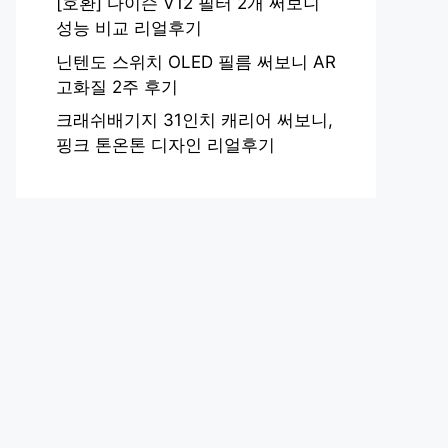
[호환] 다이슨 V12 필터 2개 써보니
성능 비교 리얼후기
닌텐도 스위치 OLED 필름 써보니 AR
고화질 2주 후기
크래쉬배기지 31인치 캐리어 써보니,
핑크 톤온톤 디자인 리얼후기