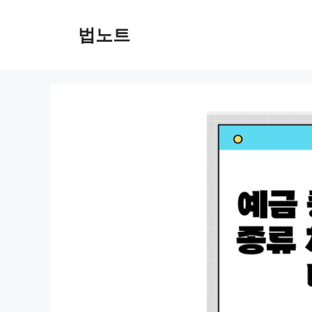
컨
텐
법노트
츠
로
건
너
뛰
기