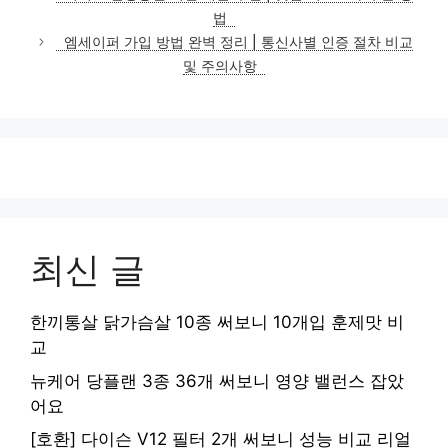
고
법
리
엠세이퍼 가입 방법 완벽 정리 | 통신사별 인증 절차 비교
및 주의사항
최신 글
한끼통살 닭가슴살 10종 써보니 10개입 훈제맛 비
교
뉴케어 당플랜 3종 36개 써보니 영양 밸런스 잡았
어요
[호환] 다이슨 V12 필터 2개 써보니 성능 비교 리얼