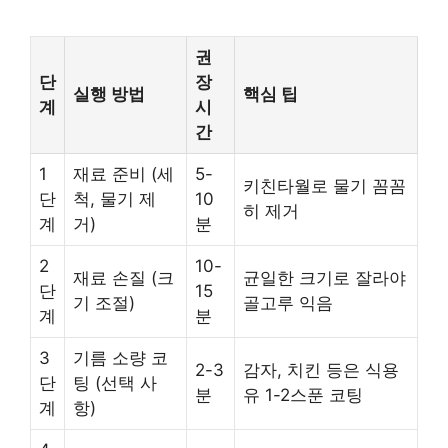
권
단
장
실행 방법
핵심 팁
계
시
간
1
재료 준비 (세
5-
키친타월로 물기 꼼꼼
단
척, 물기 제
10
히 제거
계
거)
분
2
10-
재료 손질 (크
균일한 크기로 잘라야
단
15
기 조절)
골고루 익음
계
분
3
기름 소량 코
2-3
감자, 치킨 등은 식용
단
팅 (선택 사
분
유 1-2스푼 코팅
계
항)