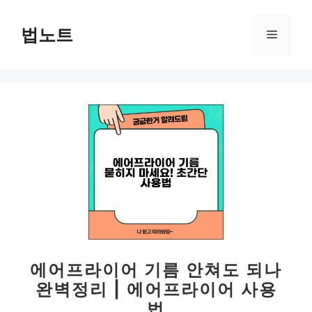
컨
텐
법노트
메
츠
로
뉴
건
너
뛰
기
에어프라이어 기름 안쳐도 되나
완벽정리 | 에어프라이어 사용
법