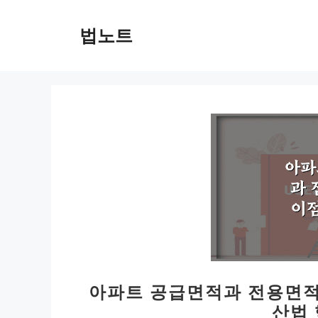
컨
텐
법노트
츠
로
건
너
뛰
기
아파트 공급면적과 전용면적
산법