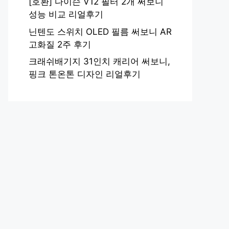
[호환] 다이슨 V12 필터 2개 써보니
성능 비교 리얼후기
닌텐도 스위치 OLED 필름 써보니 AR
고화질 2주 후기
크래쉬배기지 31인치 캐리어 써보니,
핑크 톤온톤 디자인 리얼후기