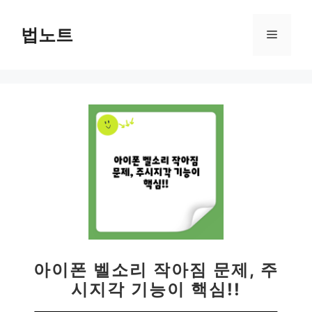
컨
텐
법노트
메
츠
로
뉴
건
너
뛰
기
아이폰 벨소리 작아짐 문제, 주
시지각 기능이 핵심!!