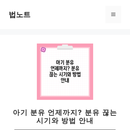
컨
텐
법노트
메
츠
로
뉴
건
너
뛰
기
아기 분유 언제까지? 분유 끊는
시기와 방법 안내