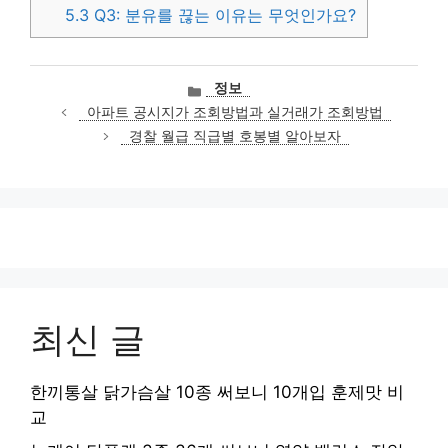
5.3
Q3: 분유를 끊는 이유는 무엇인가요?
카
정보
테
아파트 공시지가 조회방법과 실거래가 조회방법
고
경찰 월급 직급별 호봉별 알아보자
리
최신 글
한끼통살 닭가슴살 10종 써보니 10개입 훈제맛 비
교