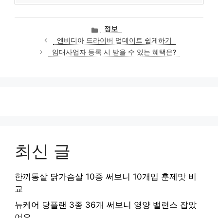
카
정보
테
엔비디아 드라이버 업데이트 쉽게하기
고
임대사업자 등록 시 받을 수 있는 혜택은?
리
최신 글
한끼통살 닭가슴살 10종 써보니 10개입 훈제맛 비
교
뉴케어 당플랜 3종 36개 써보니 영양 밸런스 잡았
어요