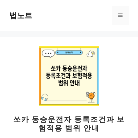
컨
텐
법노트
메
츠
로
뉴
건
너
뛰
기
쏘카 동승운전자 등록조건과 보
험적용 범위 안내