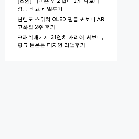
[호환] 다이슨 V12 필터 2개 써보니
성능 비교 리얼후기
닌텐도 스위치 OLED 필름 써보니 AR
고화질 2주 후기
크래쉬배기지 31인치 캐리어 써보니,
핑크 톤온톤 디자인 리얼후기