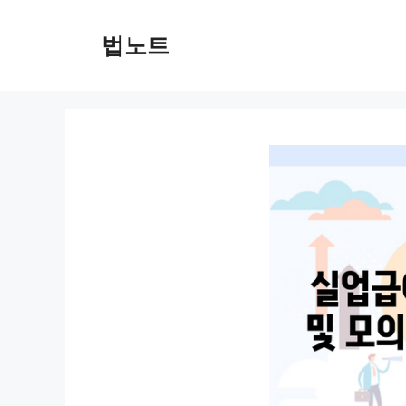
컨
텐
법노트
츠
로
건
너
뛰
기