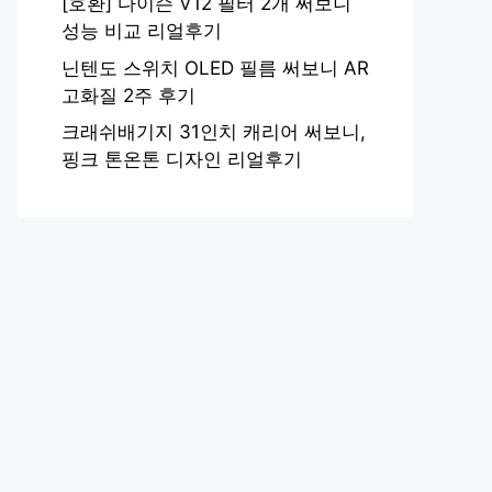
[호환] 다이슨 V12 필터 2개 써보니
성능 비교 리얼후기
닌텐도 스위치 OLED 필름 써보니 AR
고화질 2주 후기
크래쉬배기지 31인치 캐리어 써보니,
핑크 톤온톤 디자인 리얼후기