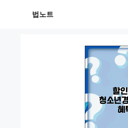
컨
텐
법노트
츠
로
건
너
뛰
기