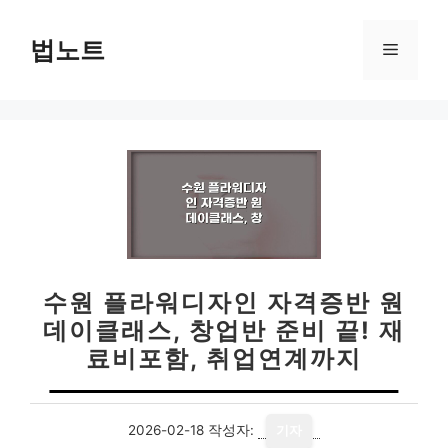
컨
텐
법노트
메
츠
로
뉴
건
너
뛰
기
수원 플라워디자인 자격증반 원
데이클래스, 창업반 준비 끝! 재
료비포함, 취업연계까지
2026-02-18
작성자:
기자