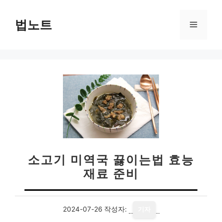
컨
텐
법노트
메
츠
로
뉴
건
너
뛰
기
소고기 미역국 끓이는법 효능
재료 준비
2024-07-26
작성자:
기자