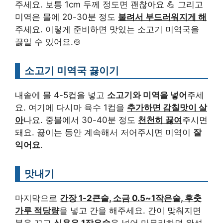
주세요. 보통 1cm 두께 정도면 괜찮아요 💪 그리고
미역은 물에 20-30분 정도
불려서 부드러워지게 해
주세요. 이렇게 준비하면 맛있는 소고기 미역국을
끓일 수 있어요.🍲
소고기 미역국 끓이기
내솥에 물 4-5컵을 넣고
소고기와 미역을 넣어
주세
요. 여기에 다시마 육수 1컵을
추가하면 감칠맛이 살
아
나요. 중불에서 30-40분 정도
천천히 끓여
주시면
돼요. 끓이는 동안 계속해서 저어주시면 미역이
잘
익어요
.
맛내기
마지막으로
간장 1-2큰술, 소금 0.5~1작은술, 후춧
가루 적당량
을 넣고 간을 해주세요. 간이 맞춰지면