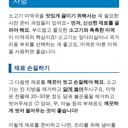
사항
소고기 미역국을
맛있게 끓이기 위해서는
꼭 필요한
사전 준비 과정들이 있어요~
먼저, 신선한 재료를 골
라야 해요.
부드럽고 쫄깃한
소고기와 촉촉한 미역
이 미역국의 핵심이죠! 소고기는 앞다리살이나 국거
리용 부위를 선택하는 게 좋고요, 미역은 마른 미역
을 사용하면 좋습니다.
재료 손질하기
그 다음엔 재료를
깨끗이 씻고 손질해야 해요.
소고
기는 잔 지방을 제거하고
얇게 썰어
주시구요, 미역
은 찬물에 20-30분 정도 담궈 불순물을 제거하고
씻어주세요 🙂 양파, 무, 마늘 등의 부재료도
깨끗하
게 씻어 썰어두는 것이 좋습니다!
이렇게 재료를 준비하고 나면, 조리를 위해 냄비를