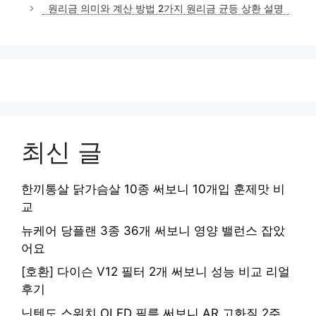
고
원리금 의미와 계산 방법 2가지 원리금 균등 상환 설명
리
최신 글
한끼통살 닭가슴살 10종 써보니 10개입 훈제맛 비
교
뉴케어 당플랜 3종 36개 써보니 영양 밸런스 잡았
어요
[호환] 다이슨 V12 필터 2개 써보니 성능 비교 리얼
후기
닌텐도 스위치 OLED 필름 써보니 AR 고화질 2주