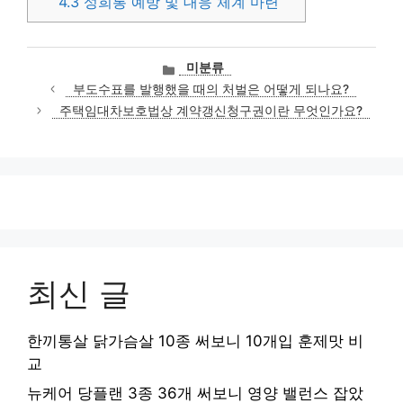
4.3
성희롱 예방 및 대응 체계 마련
카
미분류
테
부도수표를 발행했을 때의 처벌은 어떻게 되나요?
고
주택임대차보호법상 계약갱신청구권이란 무엇인가요?
리
최신 글
한끼통살 닭가슴살 10종 써보니 10개입 훈제맛 비
교
뉴케어 당플랜 3종 36개 써보니 영양 밸런스 잡았