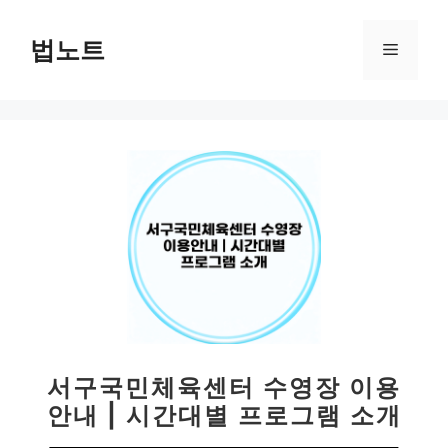
컨
텐
법노트
메
츠
로
뉴
건
너
뛰
기
서구국민체육센터 수영장 이용
안내 | 시간대별 프로그램 소개