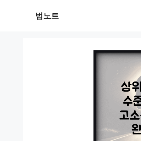
컨
텐
법노트
츠
로
건
너
뛰
기