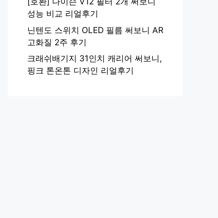
[호환] 다이슨 V12 필터 2개 써보니
성능 비교 리얼후기
닌텐도 스위치 OLED 필름 써보니 AR
고화질 2주 후기
크래쉬배기지 31인치 캐리어 써보니,
핑크 톤온톤 디자인 리얼후기