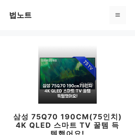
컨
텐
법노트
메
츠
로
뉴
건
너
뛰
기
삼성 75Q70 190CM(75인치)
4K QLED 스마트 TV 꿀템 득
템했어요!