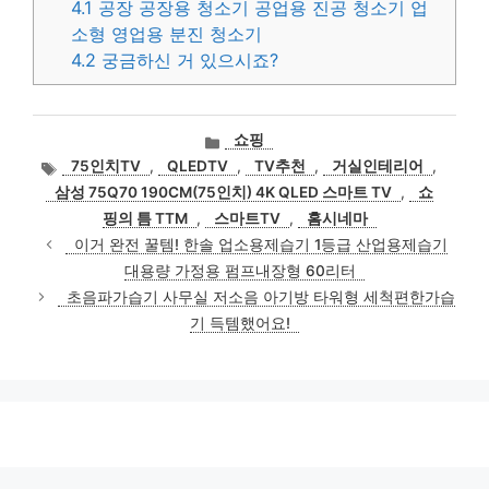
4.1
공장 공장용 청소기 공업용 진공 청소기 업
소형 영업용 분진 청소기
4.2
궁금하신 거 있으시죠?
카
쇼핑
테
태
75인치TV
,
QLEDTV
,
TV추천
,
거실인테리어
,
고
그
삼성 75Q70 190CM(75인치) 4K QLED 스마트 TV
,
쇼
리
핑의 틈 TTM
,
스마트TV
,
홈시네마
이거 완전 꿀템! 한솔 업소용제습기 1등급 산업용제습기
대용량 가정용 펌프내장형 60리터
초음파가습기 사무실 저소음 아기방 타워형 세척편한가습
기 득템했어요!