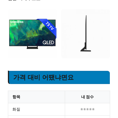
가격 대비 어땠냐면요
항목
내 점수
화질
⭐⭐⭐⭐⭐