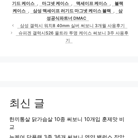
그
기드 케이스
,
마그넷 케이스
,
맥세이프 케이스
,
블랙
리
케이스
,
삼성 맥세이프 러기드 마그넷 케이스 블랙
,
삼
성공식파트너 DMAC
삼성 갤럭시 워치8 40mm 실버 써보니 3개월 사용후기
슈피겐 갤럭시S26 울트라 투명 케이스 써보니 3주 사용후
기
최신 글
한끼통살 닭가슴살 10종 써보니 10개입 훈제맛 비
교
뉴케어 당플랜 3종 36개 써보니 영양 밸런스 잡았