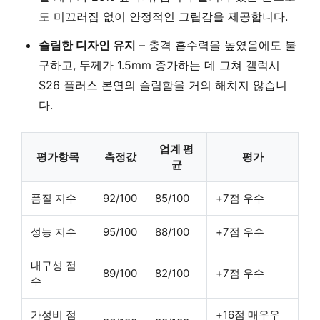
도 미끄러짐 없이 안정적인 그립감을 제공합니다.
슬림한 디자인 유지
– 충격 흡수력을 높였음에도 불
구하고, 두께가 1.5mm 증가하는 데 그쳐 갤럭시
S26 플러스 본연의 슬림함을 거의 해치지 않습니
다.
업계 평
평가항목
측정값
평가
균
품질 지수
92/100
85/100
+7점 우수
성능 지수
95/100
88/100
+7점 우수
내구성 점
89/100
82/100
+7점 우수
수
가성비 점
+16점 매우우