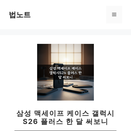
컨
텐
법노트
메
츠
로
뉴
건
너
뛰
기
삼성 맥세이프 케이스 갤럭시
S26 플러스 한 달 써보니