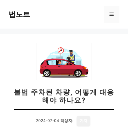
컨
텐
법노트
메
츠
로
뉴
건
너
뛰
기
불법 주차된 차량, 어떻게 대응
해야 하나요?
2024-07-04
작성자:
기자