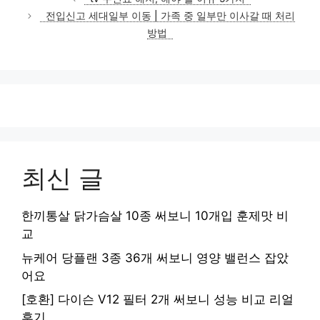
고
전입신고 세대일부 이동 | 가족 중 일부만 이사갈 때 처리
리
방법
최신 글
한끼통살 닭가슴살 10종 써보니 10개입 훈제맛 비
교
뉴케어 당플랜 3종 36개 써보니 영양 밸런스 잡았
어요
[호환] 다이슨 V12 필터 2개 써보니 성능 비교 리얼
후기