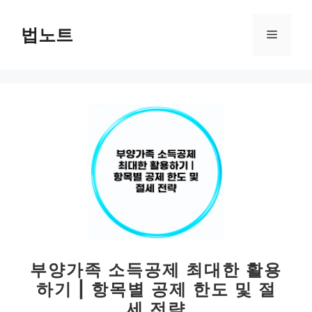
컨
텐
법노트
메
츠
로
뉴
건
너
뛰
기
부양가족 소득공제 최대한 활용
하기 | 항목별 공제 한도 및 절
세 전략