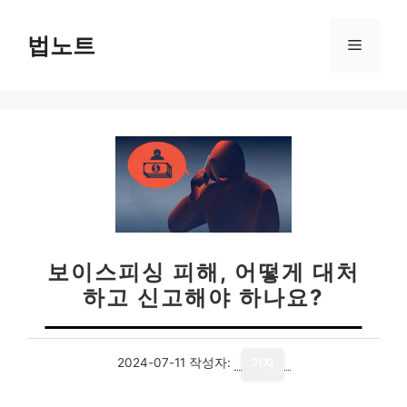
컨
텐
법노트
메
츠
로
뉴
건
너
뛰
기
보이스피싱 피해, 어떻게 대처
하고 신고해야 하나요?
2024-07-11
작성자:
기자