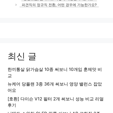
고
파견직의 정규직 전환, 어떤 경우에 가능한가요?
리
최신 글
한끼통살 닭가슴살 10종 써보니 10개입 훈제맛 비
교
뉴케어 당플랜 3종 36개 써보니 영양 밸런스 잡았
어요
[호환] 다이슨 V12 필터 2개 써보니 성능 비교 리얼
후기