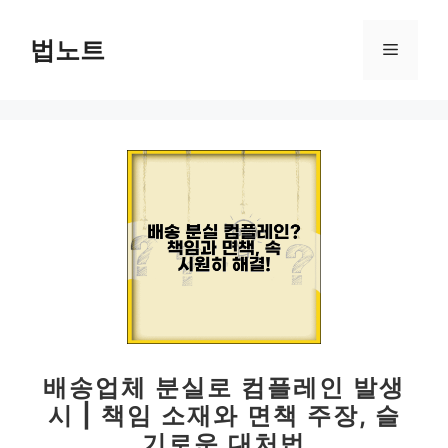
컨
텐
법노트
메
츠
로
뉴
건
너
뛰
기
배송업체 분실로 컴플레인 발생
시 | 책임 소재와 면책 주장, 슬
기로운 대처법