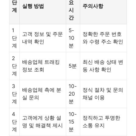
단
요
실행 방법
주의사항
계
시
간
1
5-
고객 정보 및 주문
정확한 주문 번호
단
10
내역 확인
와 수령 주소 확인
계
분
2
배송업체 트래킹
최신 배송 상태 변
단
5분
정보 조회
동 사항 확인
계
3
10-
배송업체 측에 분
정식 절차 및 문의
단
20
실 문의
채널 이용
계
분
4
10-
고객에게 상황 설
정직하고 투명한
단
15
명 및 해결책 제시
소통 유지
계
분