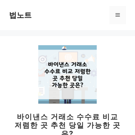
컨
텐
법노트
메
츠
로
뉴
건
너
뛰
기
바이낸스 거래소 수수료 비교
저렴한 곳 추천 당일 가능한 곳
은?