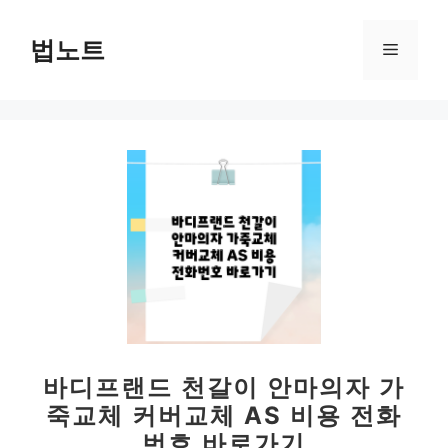
컨
텐
법노트
메
츠
로
뉴
건
너
뛰
기
바디프랜드 천갈이 안마의자 가
죽교체 커버교체 AS 비용 전화
번호 바로가기