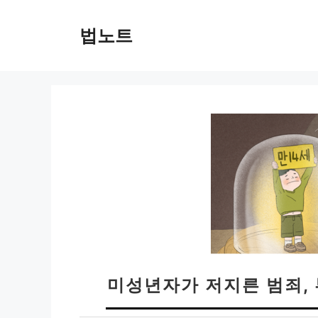
컨
텐
법노트
츠
로
건
너
뛰
기
미성년자가 저지른 범죄,