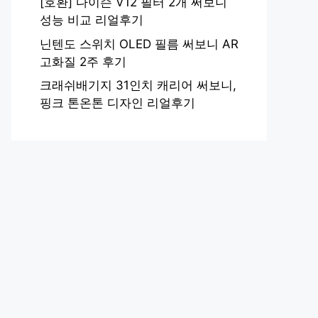
[호환] 다이슨 V12 필터 2개 써보니
성능 비교 리얼후기
닌텐도 스위치 OLED 필름 써보니 AR
고화질 2주 후기
크래쉬배기지 31인치 캐리어 써보니,
핑크 톤온톤 디자인 리얼후기