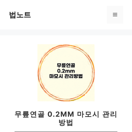
컨
텐
법노트
메
츠
로
뉴
건
너
뛰
기
무릎연골 0.2MM 마모시 관리
방법