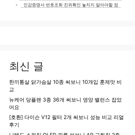
고
인감증명서 번호조회 진위확인 놓치지 말아야할 점
리
최신 글
한끼통살 닭가슴살 10종 써보니 10개입 훈제맛 비
교
뉴케어 당플랜 3종 36개 써보니 영양 밸런스 잡았
어요
[호환] 다이슨 V12 필터 2개 써보니 성능 비교 리얼
후기
닌텐도 스위치 OLED 필름 써보니 AR 고화질 2주