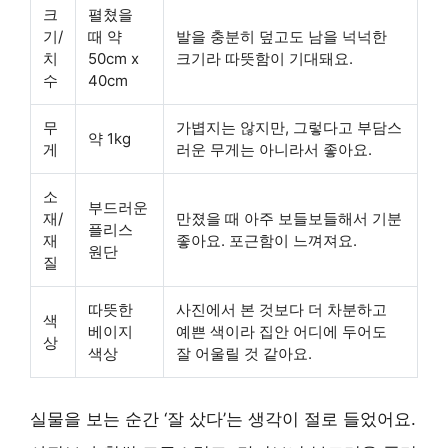
크
펼쳤을
기/
때 약
발을 충분히 덮고도 남을 넉넉한
치
50cm x
크기라 따뜻함이 기대돼요.
수
40cm
무
가볍지는 않지만, 그렇다고 부담스
약 1kg
게
러운 무게는 아니라서 좋아요.
소
부드러운
재/
만졌을 때 아주 보들보들해서 기분
플리스
재
좋아요. 포근함이 느껴져요.
원단
질
따뜻한
사진에서 본 것보다 더 차분하고
색
베이지
예쁜 색이라 집안 어디에 두어도
상
색상
잘 어울릴 것 같아요.
실물을 보는 순간 ‘잘 샀다’는 생각이 절로 들었어요.