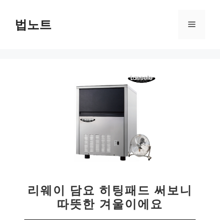
컨
텐
법노트
메
츠
로
뉴
건
너
뛰
기
리웨이 담요 히팅패드 써보니
따뜻한 겨울이에요