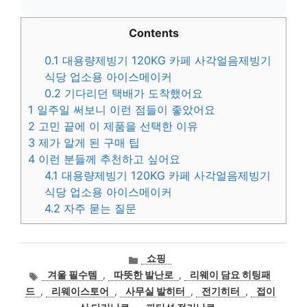
Contents
0.1
대용량제빙기 120KG 카페 사각얼음제빙기
식당 업소용 아이스메이커
0.2
기다리던 택배가 도착했어요
1
일주일 써보니 이런 점들이 좋았어요
2
고민 끝에 이 제품을 선택한 이유
3
제가 알게 된 구매 팁
4
이런 분들께 추천하고 싶어요
4.1
대용량제빙기 120KG 카페 사각얼음제빙기
식당 업소용 아이스메이커
4.2
자주 묻는 질문
카
쇼핑
테
태
겨울 필수템
,
따뜻한 발난로
,
리웨이 담요 히팅패
고
그
드
,
리웨이스토어
,
사무실 발히터
,
전기히터
,
접이
리