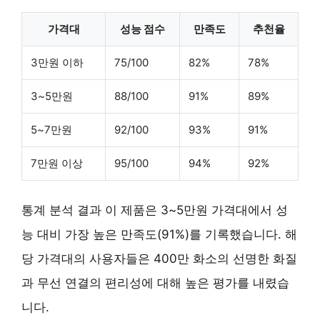
가격대
성능 점수
만족도
추천율
3만원 이하
75/100
82%
78%
3~5만원
88/100
91%
89%
5~7만원
92/100
93%
91%
7만원 이상
95/100
94%
92%
통계 분석 결과 이 제품은
3~5만원 가격대
에서 성
능 대비 가장 높은 만족도(91%)를 기록했습니다. 해
당 가격대의 사용자들은 400만 화소의 선명한 화질
과 무선 연결의 편리성에 대해 높은 평가를 내렸습
니다.