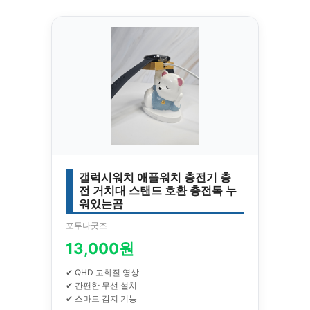
갤럭시워치 애플워치 충전기 충
전 거치대 스탠드 호환 충전독 누
워있는곰
포투나굿즈
13,000원
✔ QHD 고화질 영상
✔ 간편한 무선 설치
✔ 스마트 감지 기능