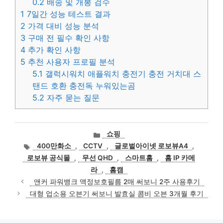
0.2
배송 및 개봉 검수
1
7일간 성능 테스트 결과
2
가격 대비 성능 분석
3
구매 전 필수 확인 사항
4
추가 확인 사항
5
추천 사용자 프로필 분석
5.1
갤럭시워치 애플워치 충전기 충전 거치대 스
탠드 호환 충전독 누워있는곰
5.2
자주 묻는 질문
카
쇼핑
테
태
400만화소
,
CCTV
,
글로벌아이넷 로보뷰A4
,
고
그
로보뷰 공식몰
,
무선 QHD
,
스마트홈
,
홈 IP 카메
리
라
,
홈캠
앤커 파워뱅크 액정보호필름 2매 써보니 2주 사용후기
대형 업소용 오븐기 써보니 발효실 콤비 오븐 3개월 후기