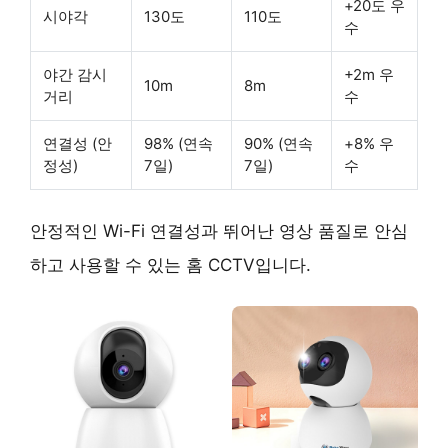
+20도 우
시야각
130도
110도
수
야간 감시
+2m 우
10m
8m
거리
수
연결성 (안
98% (연속
90% (연속
+8% 우
정성)
7일)
7일)
수
안정적인 Wi-Fi 연결성과 뛰어난 영상 품질로
안심
하고 사용할 수 있는 홈 CCTV
입니다.