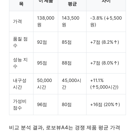
이 제품
차이
목
평균
138,000
143,500
-3.8% (↓5,500
가격
원
원
원)
품질 점
92점
85점
+7점 (8.2%↑)
수
성능 지
95점
88점
+7점 (8.0%↑)
수
내구성
50,000
45,000시
+11.1%
시간
시간
간
(↑5,000시간)
가성비
96점
80점
+16점 (20%↑)
점수
비교 분석 결과, 로보뷰A4는 경쟁 제품 평균 가격