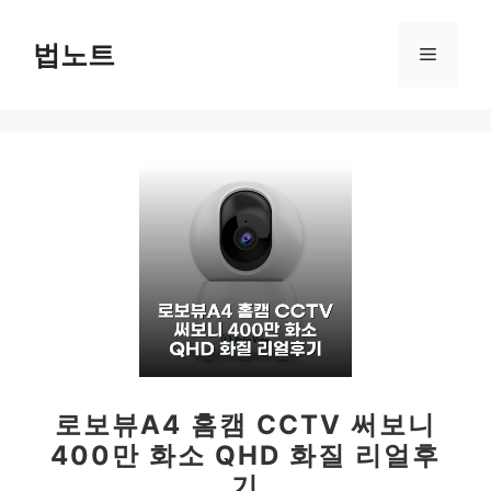
컨
텐
법노트
메
츠
로
뉴
건
너
뛰
기
로보뷰A4 홈캠 CCTV 써보니
400만 화소 QHD 화질 리얼후
기