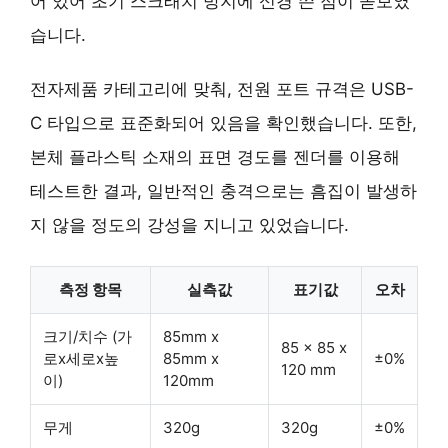
어 있어 초기 스크래치 방지에 신경 쓴 점이 돋보였
습니다.
전자제품 카테고리에 맞춰, 전원 포트 규격은 USB-
C 타입으로 표준화되어 있음을 확인했습니다. 또한,
본체 플라스틱 소재의 표면 경도를 젠더를 이용해
테스트한 결과, 일반적인 충격으로는 흠집이 발생하
지 않을 정도의 강성을 지니고 있었습니다.
측정 항목
실측값
표기값
오차
크기/치수 (가
85mm x
85 x 85 x
로x세로x높
85mm x
±0%
120 mm
이)
120mm
무게
320g
320g
±0%