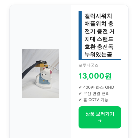
갤럭시워치
애플워치 충
전기 충전 거
치대 스탠드
호환 충전독
누워있는곰
포투나굿즈
13,000원
✔ 400만 화소 QHD
✔ 무선 연결 편리
✔ 홈 CCTV 기능
상품 보러가기
→