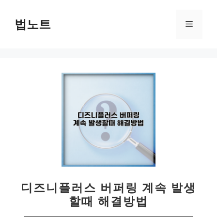
컨
텐
법노트
메
츠
로
뉴
건
너
뛰
기
디즈니플러스 버퍼링 계속 발생
할때 해결방법