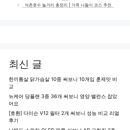
리
석촌호수 놀거리 총정리 | 가족 나들이 코스 추천
최신 글
한끼통살 닭가슴살 10종 써보니 10개입 훈제맛 비
교
뉴케어 당플랜 3종 36개 써보니 영양 밸런스 잡았
어요
[호환] 다이슨 V12 필터 2개 써보니 성능 비교 리얼
후기