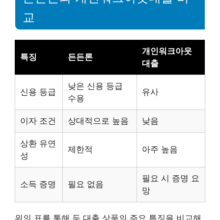
교
개인워크아웃
특징
든든론
대출
낮은 신용 등급
신용 등급
유사
수용
이자 조건
상대적으로 높음
낮음
상환 유연
제한적
아주 높음
성
필요 시 증명 요
소득 증명
필요 없음
망
위의 표를 통해 두 대출 상품의 주요 특징을 비교해