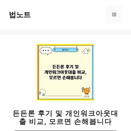
컨
텐
법노트
메
츠
로
뉴
건
너
뛰
기
든든론 후기 및 개인워크아웃대
출 비교, 모르면 손해봅니다