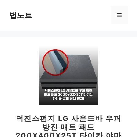
컨
텐
법노트
메
츠
로
뉴
건
너
뛰
기
덕진스펀지 LG 사운드바 우퍼
방진 매트 패드
200X400X25T 타이칸 야마