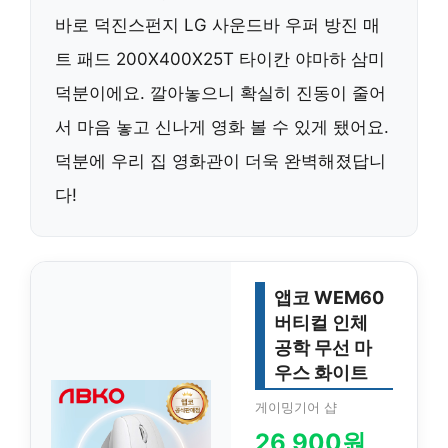
바로 덕진스펀지 LG 사운드바 우퍼 방진 매
트 패드 200X400X25T 타이칸 야마하 삼미
덕분이에요. 깔아놓으니 확실히 진동이 줄어
서 마음 놓고 신나게 영화 볼 수 있게 됐어요.
덕분에 우리 집 영화관이 더욱 완벽해졌답니
다!
앱코 WEM60
버티컬 인체
공학 무선 마
우스 화이트
게이밍기어 샵
26,900원