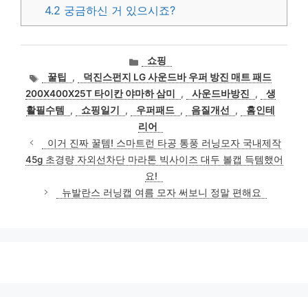
4.2
궁금하신 거 있으시죠?
카
쇼핑
테
태
꿀팁
,
덕진스펀지 LG 사운드바 우퍼 방진 매트 패드
고
그
200X400X25T 타이칸 야마하 삼미
,
사운드바방진
,
생
리
활필수템
,
쇼핑일기
,
우퍼패드
,
음질개선
,
홈인테
리어
이거 진짜 꿀템! 스마트런 타공 통풍 러닝모자 국내제작
45g 초경량 자외선차단 마라톤 빅사이즈 대두 볼캡 득템했어
요!
뉴발란스 러닝캡 여름 모자 써보니 정말 편해요