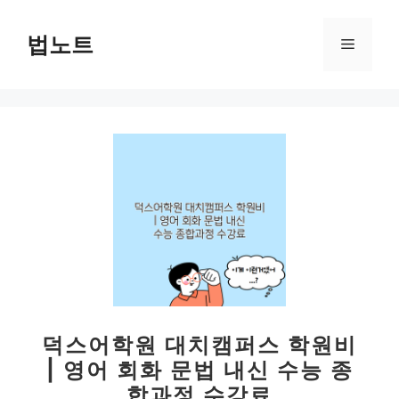
컨
텐
법노트
메
츠
로
뉴
건
너
뛰
기
덕스어학원 대치캠퍼스 학원비
| 영어 회화 문법 내신 수능 종
합과정 수강료