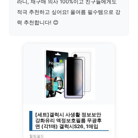
라니, 재구매 의사 100%이고 친구들에게도
적극 추천하고 싶어요! 올여름 필수템으로 강
력 추천합니다! 😊
[세트]갤럭시 사생활 정보보안
강화유리 액정보호필름 무광후
면 (각1매) 갤럭시S26, 1매입
힐링쉴드