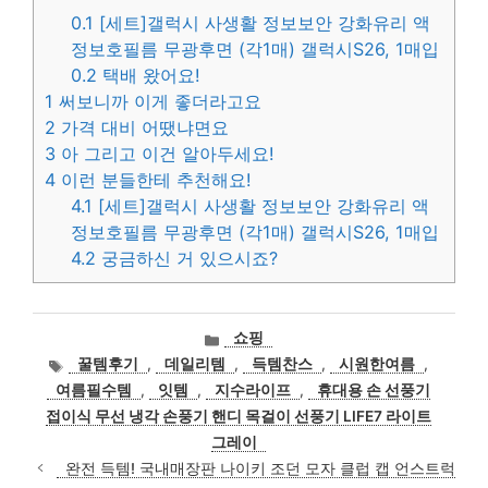
0.1
[세트]갤럭시 사생활 정보보안 강화유리 액
정보호필름 무광후면 (각1매) 갤럭시S26, 1매입
0.2
택배 왔어요!
1
써보니까 이게 좋더라고요
2
가격 대비 어땠냐면요
3
아 그리고 이건 알아두세요!
4
이런 분들한테 추천해요!
4.1
[세트]갤럭시 사생활 정보보안 강화유리 액
정보호필름 무광후면 (각1매) 갤럭시S26, 1매입
4.2
궁금하신 거 있으시죠?
카
쇼핑
테
태
꿀템후기
,
데일리템
,
득템찬스
,
시원한여름
,
고
그
여름필수템
,
잇템
,
지수라이프
,
휴대용 손 선풍기
리
접이식 무선 냉각 손풍기 핸디 목걸이 선풍기 LIFE7 라이트
그레이
완전 득템! 국내매장판 나이키 조던 모자 클럽 캡 언스트럭