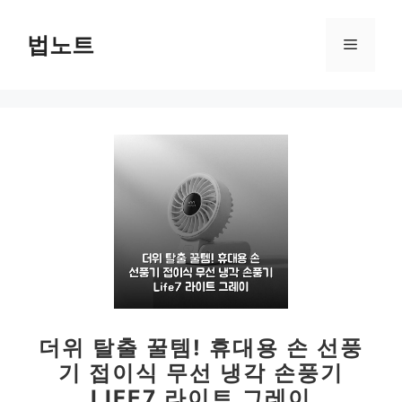
컨
텐
법노트
메
츠
로
뉴
건
너
뛰
기
더위 탈출 꿀템! 휴대용 손 선풍
기 접이식 무선 냉각 손풍기
LIFE7 라이트 그레이