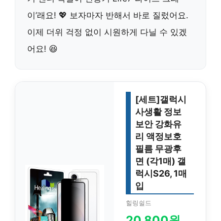
이’래요! 💖 보자마자 반해서 바로 질렀어요.
이제 더위 걱정 없이 시원하게 다닐 수 있겠
어요! 😆
[세트]갤럭시
사생활 정보
보안 강화유
리 액정보호
필름 무광후
면 (각1매) 갤
럭시S26, 1매
입
힐링쉴드
20,800원