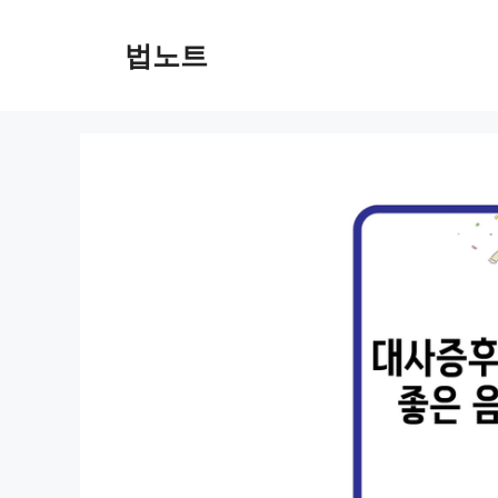
컨
텐
법노트
츠
로
건
너
뛰
기