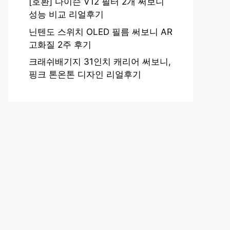
[호환] 다이슨 V12 필터 2개 써보니
성능 비교 리얼후기
닌텐도 스위치 OLED 필름 써보니 AR
고화질 2주 후기
크래쉬배기지 31인치 캐리어 써보니,
핑크 톤온톤 디자인 리얼후기