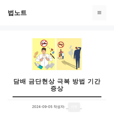
컨
텐
법노트
메
츠
로
뉴
건
너
뛰
기
담배 금단현상 극복 방법 기간
증상
2024-09-05
작성자:
기자