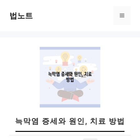
컨
텐
법노트
메
츠
로
뉴
건
너
뛰
기
늑막염 증세와 원인, 치료 방법