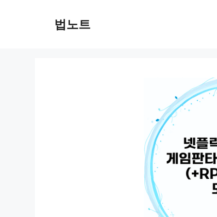
컨
텐
법노트
츠
로
건
너
뛰
기