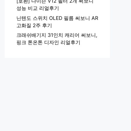
[호환] 다이슨 V12 필터 2개 써보니
성능 비교 리얼후기
닌텐도 스위치 OLED 필름 써보니 AR
고화질 2주 후기
크래쉬배기지 31인치 캐리어 써보니,
핑크 톤온톤 디자인 리얼후기