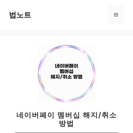
컨
텐
법노트
메
츠
로
뉴
건
너
뛰
기
네이버페이 멤버십 해지/취소
방법