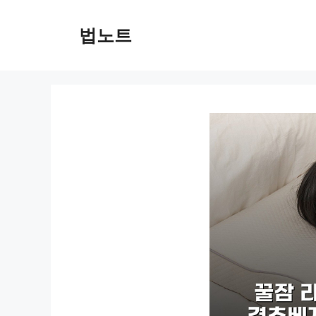
컨
텐
법노트
츠
로
건
너
뛰
기