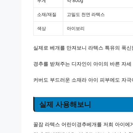
무게
약 800g
소재/재질
고밀도 천연 라텍스
색상
아이보리
실제로 베개를 만져보니 라텍스 특유의 푹신
경추를 받쳐주는 디자인이 아이의 바른 자세 
커버도 부드러운 소재라 아이 피부에도 자극이
실제 사용해보니
꿀잠 라텍스 어린이경추베개를 저희 아이에게