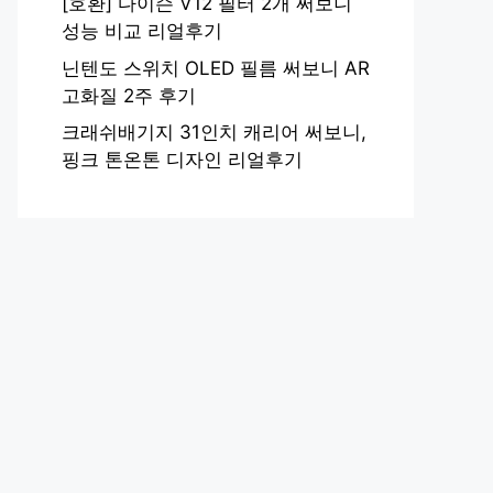
[호환] 다이슨 V12 필터 2개 써보니
성능 비교 리얼후기
닌텐도 스위치 OLED 필름 써보니 AR
고화질 2주 후기
크래쉬배기지 31인치 캐리어 써보니,
핑크 톤온톤 디자인 리얼후기