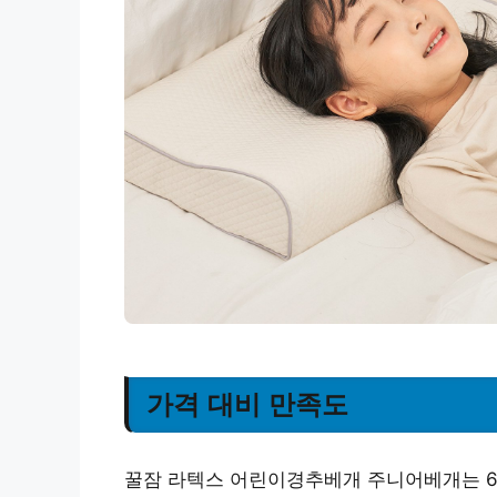
가격 대비 만족도
꿀잠 라텍스 어린이경추베개 주니어베개는 69