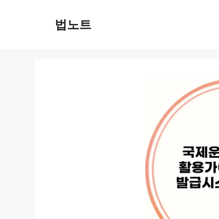
컨
텐
법노트
츠
로
건
너
뛰
기