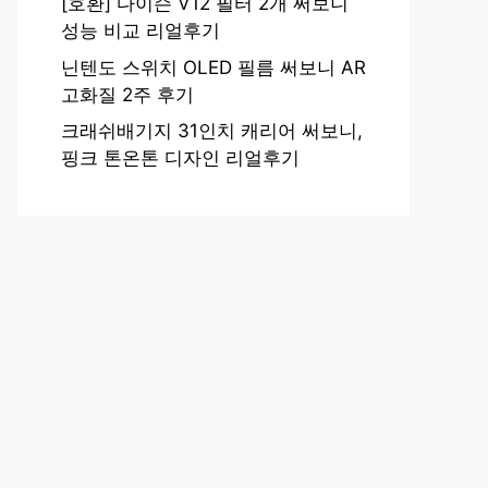
[호환] 다이슨 V12 필터 2개 써보니
성능 비교 리얼후기
닌텐도 스위치 OLED 필름 써보니 AR
고화질 2주 후기
크래쉬배기지 31인치 캐리어 써보니,
핑크 톤온톤 디자인 리얼후기