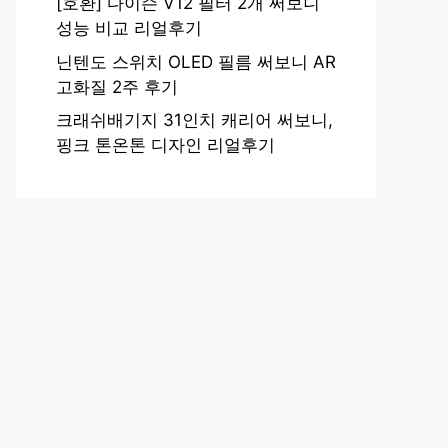
[호환] 다이슨 V12 필터 2개 써보니
성능 비교 리얼후기
닌텐도 스위치 OLED 필름 써보니 AR
고화질 2주 후기
크래쉬배기지 31인치 캐리어 써보니,
핑크 톤온톤 디자인 리얼후기