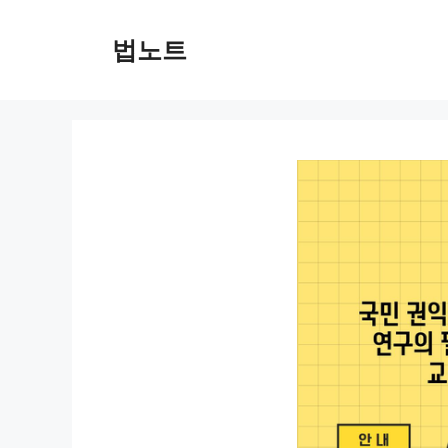
컨
텐
법노트
츠
로
건
너
뛰
기